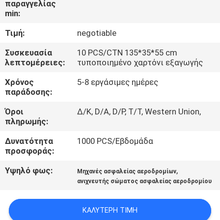
παραγγελίας
ΈΛΕΓΧΟΣ
min:
Τιμή:
negotiable
ΜΑΣ
ΕΛΆΤΕ
Συσκευασία
10 PCS/CTN 135*35*55 cm
λεπτομέρειες:
τυποποιημένο χαρτόνι εξαγωγής
ΣΕ
Χρόνος
5-8 εργάσιμες ημέρες
ΕΠΑΦΉ
παράδοσης:
ΜΕ
Όροι
Δ/Κ, D/Α, D/P, T/T, Western Union,
πληρωμής:
ΖΗΤΉΣΤΕ
Δυνατότητα
1000 PCS/Εβδομάδα
ΈΝΑ
προσφοράς:
ΑΠΌΣΠΑΣΜΑ
Υψηλό φως:
,
Μηχανές ασφαλείας αεροδρομίων
ανιχνευτής σώματος ασφαλείας αεροδρομίου
SITEMAP
ΚΑΛΎΤΕΡΗ ΤΙΜΉ