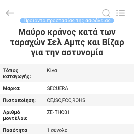
TECHNOLOGY
CO.,LTD.
All
Rights
Reserved.
Προϊόντα προστασίας της ασφάλειας
Developed
by
Μαύρο κράνος κατά των
ΣΠΊΤΙ
ECER
ταραχών Σελ Αμπς και Βίζαρ
ΠΡΟΪΌΝΤΑ
για την αστυνομία
ΠΕΡΊΠΟΥ
Τόπος
Κίνα
καταγωγής:
ΕΜΕΊΣ
Μάρκα:
SECUERA
ΓΎΡΟΣ
Πιστοποίηση:
CE,ISO,FCC,ROHS
ΕΡΓΟΣΤΑΣΊΩΝ
Αριθμό
ΣΕ-THC01
μοντέλου:
ΠΟΙΟΤΙΚΌΣ
Ποσότητα
1 σύνολο