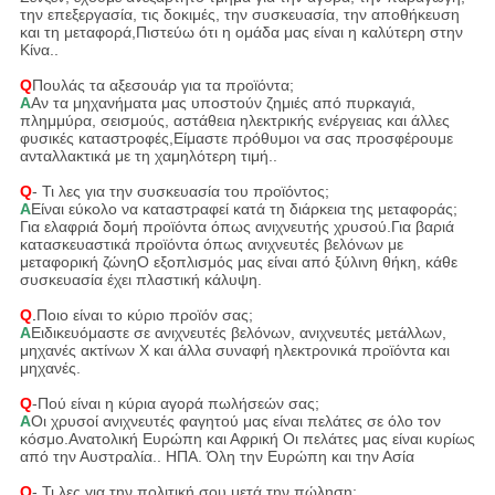
την επεξεργασία, τις δοκιμές, την συσκευασία, την αποθήκευση
και τη μεταφορά,Πιστεύω ότι η ομάδα μας είναι η καλύτερη στην
Κίνα..
Q
Πουλάς τα αξεσουάρ για τα προϊόντα;
Α
Αν τα μηχανήματα μας υποστούν ζημιές από πυρκαγιά,
πλημμύρα, σεισμούς, αστάθεια ηλεκτρικής ενέργειας και άλλες
φυσικές καταστροφές,Είμαστε πρόθυμοι να σας προσφέρουμε
ανταλλακτικά με τη χαμηλότερη τιμή..
Q
- Τι λες για την συσκευασία του προϊόντος;
Α
Είναι εύκολο να καταστραφεί κατά τη διάρκεια της μεταφοράς;
Για ελαφριά δομή προϊόντα όπως ανιχνευτής χρυσού.Για βαριά
κατασκευαστικά προϊόντα όπως ανιχνευτές βελόνων με
μεταφορική ζώνηΟ εξοπλισμός μας είναι από ξύλινη θήκη, κάθε
συσκευασία έχει πλαστική κάλυψη.
Q
.
Ποιο είναι το κύριο προϊόν σας;
Α
Ειδικευόμαστε σε ανιχνευτές βελόνων, ανιχνευτές μετάλλων,
μηχανές ακτίνων Χ και άλλα συναφή ηλεκτρονικά προϊόντα και
μηχανές.
Q
-Πού είναι η κύρια αγορά πωλήσεών σας;
Α
Οι χρυσοί ανιχνευτές φαγητού μας είναι πελάτες σε όλο τον
κόσμο.Ανατολική Ευρώπη και Αφρική Οι πελάτες μας είναι κυρίως
από την Αυστραλία.. ΗΠΑ. Όλη την Ευρώπη και την Ασία
Q
- Τι λες για την πολιτική σου μετά την πώληση;