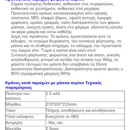
Σημείο πώλησης:Ανθεκτικό, ανθεκτικό στις συγκρούσεις,
ανθεκτικό σε χτυπήματα, ανθεκτικό στα μαχαίρια
Προστατευτικό κράνος κατασκευασμένο από υψηλής
ποιότητας SBS, ελαφρύ βάρος, υψηλή αντοχή, όμορφη
εμφάνιση, ομαλές γραμμές, καλή διαπερατότητα των φακών
μάσκας, ανοιχτή όραση, άνετη στο φόρεμα, αξιόπιστη,εύκολο
να φέρει μακριά και ούτω καθεξής
Δομή του προϊόντος: Το κράνος προστατεύεται από το
κέλυφος, το στρώμα θωρακιστή, την συσκευή φόρτωσης, τη
μάσκα και το σταθερό στήριγμα, το κάλυμμα, την προστασία
του λαιμού κλπ. Τώρα η εικόνα είναι κενό στυλ
Συσκευή φόρτωσης: φορώντας ένα άνετο και άνετο, εύκολη
απελευθέρωση, μπορεί να αντέξει την ένταση των 90kg, το
μέγιστο τέντωμα του ιμάντα δεν υπερβαίνει τα 15mm
Δυνατότητα διαπερατότητας: Διαπερατότητα ορατού φωτός ≥
85% (πραγματική μέτρηση 90%)
Κράνος κατά ταραχών με μάσκα αερίου Τεχνικές
παραμέτρους
Ποιότητα του
1.5 κιλά
κράνους
Μέγεθος
270*207*215mm
Υλικό
Πλήρης αποθήκευση και αποθήκευση
Υλικό κελύφους
Ενισχύστε το ABS
Αντιμίχλη
- Ναι, ναι.
Μοντέλο
2.5mm