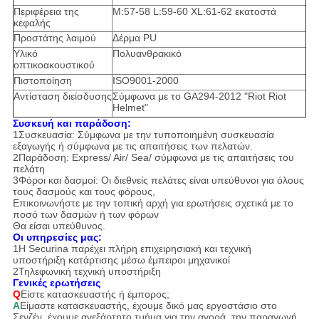
Περιφέρεια της
M:57-58 L:59-60 XL:61-62 εκατοστά
κεφαλής
Προστάτης λαιμού
Δέρμα PU
Υλικό
Πολυανθρακικό
οπτικοακουστικού
Πιστοποίηση
ISO9001-2000
Αντίσταση διείσδυσης
Σύμφωνα με το GA294-2012 "Riot Riot
Helmet"
Συσκευή και παράδοση:
1Συσκευασία: Σύμφωνα με την τυποποιημένη συσκευασία
εξαγωγής ή σύμφωνα με τις απαιτήσεις των πελατών.
2Παράδοση: Express/ Air/ Sea/ σύμφωνα με τις απαιτήσεις του
πελάτη
3Φόροι και δασμοί: Οι διεθνείς πελάτες είναι υπεύθυνοι για όλους
τους δασμούς και τους φόρους,
Επικοινωνήστε με την τοπική αρχή για ερωτήσεις σχετικά με το
ποσό των δασμών ή των φόρων
Θα είσαι υπεύθυνος.
Οι υπηρεσίες μας:
1Η Securina παρέχει πλήρη επιχειρησιακή και τεχνική
υποστήριξη κατάρτισης μέσω
έμπειροι μηχανικοί
2Τηλεφωνική τεχνική υποστήριξη
Γενικές ερωτήσεις
Q
Είστε κατασκευαστής ή έμπορος;
Α
Είμαστε κατασκευαστής, έχουμε δικό μας εργοστάσιο στο
Σενζέν, έχουμε ανεξάρτητο τμήμα για την αγορά, την παραγωγή,