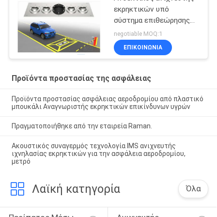
εκρηκτικών υπό
σύστημα επιθεώρησης
οχημάτων με
negotiable MOQ:1
αναγνώριση πινακίδας
ΕΠΙΚΟΙΝΩΝΊΑ
αυτοκινήτου
Προϊόντα προστασίας της ασφάλειας
Προϊόντα προστασίας ασφάλειας αεροδρομίου από πλαστικό
μπουκάλι Αναγνωριστής εκρηκτικών επικίνδυνων υγρών
Πραγματοποιήθηκε από την εταιρεία Raman.
Ακουστικός συναγερμός τεχνολογία IMS ανιχνευτής
ιχνηλασίας εκρηκτικών για την ασφάλεια αεροδρομίου,
μετρό
Λαϊκή κατηγορία
Όλα