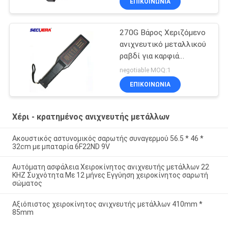
ΕΠΙΚΟΙΝΩΝΊΑ
αεροδρομίου
270G Βάρος Χεριζόμενο
ανιχνευτικό μεταλλικού
ραβδί για καρφιά
επιθεώρησης ξύλου
negotiable MOQ:1
GC1002 Για έλεγχο
ΕΠΙΚΟΙΝΩΝΊΑ
ασφαλείας
Χέρι - κρατημένος ανιχνευτής μετάλλων
Ακουστικός αστυνομικός σαρωτής συναγερμού 56.5 * 46 *
32cm με μπαταρία 6F22ND 9V
Αυτόματη ασφάλεια Χειροκίνητος ανιχνευτής μετάλλων 22
KHZ Συχνότητα Με 12 μήνες Εγγύηση χειροκίνητος σαρωτή
σώματος
Αξιόπιστος χειροκίνητος ανιχνευτής μετάλλων 410mm *
85mm