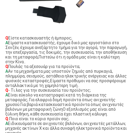
Q
Είστε κατασκευαστής ή έμπορος;
Α
Είμαστε κατασκευαστής, έχουμε δικό μας εργοστάσιο στο
Σενζέν, έχουμε ανεξάρτητο τμήμα για την αγορά, την παραγωγή,
την επεξεργασία, τις δοκιμές, την συσκευασία, την αποθήκευση
και τη μεταφορά,Πιστεύω ότι η ομάδα μας είναι η καλύτερη
στην Κίνα..
Q
Πουλάς τα αξεσουάρ για τα προϊόντα;
Α
Αν τα μηχανήματα μας υποστούν ζημιές από πυρκαγιά,
πλημμύρα, σεισμούς, αστάθεια ηλεκτρικής ενέργειας και άλλες
φυσικές καταστροφές,Είμαστε πρόθυμοι να σας προσφέρουμε
ανταλλακτικά με τη χαμηλότερη τιμή..
Q
- Τι λες για την συσκευασία του προϊόντος;
Α
Είναι εύκολο να καταστραφεί κατά τη διάρκεια της
μεταφοράς; Για ελαφριά δομή προϊόντα όπως ανιχνευτής
χρυσού.Για βαριά κατασκευαστικά προϊόντα όπως ανιχνευτές
βελόνων με μεταφορική ζώνηΟ εξοπλισμός μας είναι από
ξύλινη θήκη, κάθε συσκευασία έχει πλαστική κάλυψη.
Q
.
Ποιο είναι το κύριο προϊόν σας;
Α
Ειδικευόμαστε σε ανιχνευτές βελόνων, ανιχνευτές μετάλλων,
μηχανές ακτίνων Χ και άλλα συναφή ηλεκτρονικά προϊόντα και
μηχανές.