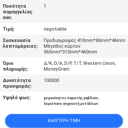
ΈΛΕΓΧΟΣ
Ποσότητα
1
παραγγελίας
min:
ΜΑΣ
Τιμή:
negotiable
ΕΛΆΤΕ
ΣΕ
Συσκευασία
Προδιαγραφές:410mm*86mm*46mm
λεπτομέρειες:
Μέγεθος κάρτον:
ΕΠΑΦΉ
565mm*310mm*460mm
ΜΕ
Όροι
Δ/Κ, D/Α, D/P, T/T, Western Union,
πληρωμής:
MoneyGram
ΖΗΤΉΣΤΕ
Δυνατότητα
100000
προσφοράς:
ΈΝΑ
ΑΠΌΣΠΑΣΜΑ
Υψηλό φως:
,
χειροκίνητος σαρωτής ραβδιών
Χεριόπανο ανιχνευτή μετάλλων
SITEMAP
ΚΑΛΎΤΕΡΗ ΤΙΜΉ