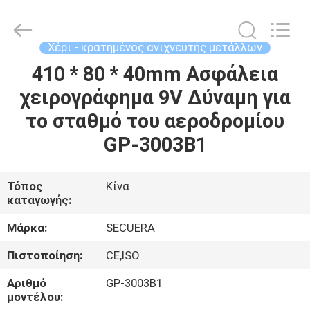
TECHNOLOGY
CO.,LTD.
All
Rights
Reserved.
Χέρι - κρατημένος ανιχνευτής μετάλλων
Developed
by
ECER
410 * 80 * 40mm Ασφάλεια
ΣΠΊΤΙ
χειρογράφημα 9V Δύναμη για
ΠΡΟΪΌΝΤΑ
το σταθμό του αεροδρομίου
GP-3003B1
ΠΕΡΊΠΟΥ
ΕΜΕΊΣ
Τόπος
Κίνα
καταγωγής:
ΓΎΡΟΣ
Μάρκα:
SECUERA
ΕΡΓΟΣΤΑΣΊΩΝ
Πιστοποίηση:
CE,ISO
Αριθμό
GP-3003B1
ΠΟΙΟΤΙΚΌΣ
μοντέλου: