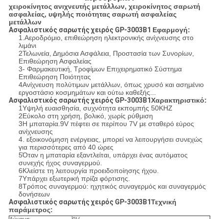
χειροκίνητος ανιχνευτής μετάλλων, χειροκίνητος σαρωτή
ασφαλείας, υψηλής ποιότητας σαρωτή ασφαλείας
μετάλλων
Ασφαλιστικός σαρωτής χειρός GP-3003B1
Εφαρμογή:
1.Αεροδρόμιο, επιθεώρηση ηλεκτρονικής ανίχνευσης στο
λιμάνι
2Τελωνεία, Δημόσια Ασφάλεια, Προστασία των Συνορίων,
Επιθεώρηση Ασφαλείας
3- Φαρμακευτική, Τροφίμων Επιχειρηματικό Σύστημα
Επιθεώρηση Ποιότητας
4Ανίχνευση πολύτιμων μετάλλων, όπως χρυσό και ασημένιο
εργοστάσιο κοσμημάτων και ούτω καθεξής...
Ασφαλιστικός σαρωτής χειρός GP-3003B1
Χαρακτηριστικό:
1Υψηλή ευαισθησία, συχνότητα εκπομπής 50KHZ
2Εύκολο στη χρήση, βολικό, χωρίς ρύθμιση
3Η μπαταρία.9V πέφτει σε περίπου 7V με σταθερό εύρος
ανίχνευσης
4. εξοικονόμηση ενέργειας, μπορεί να λειτουργήσει συνεχώς
για περισσότερες από 40 ώρες
5Όταν η μπαταρία εξαντλείται, υπάρχει ένας αυτόματος
συνεχής ήχος συναγερμού.
6Κλείστε τη λειτουργία προειδοποίησης ήχου.
7Υπάρχει εξωτερική πρίζα φόρτισης.
8Τρόπος συναγερμού: ηχητικός συναγερμός και συναγερμός
δονήσεων
Ασφαλιστικός σαρωτής χειρός GP-3003B1
Τεχνική
παράμετρος: