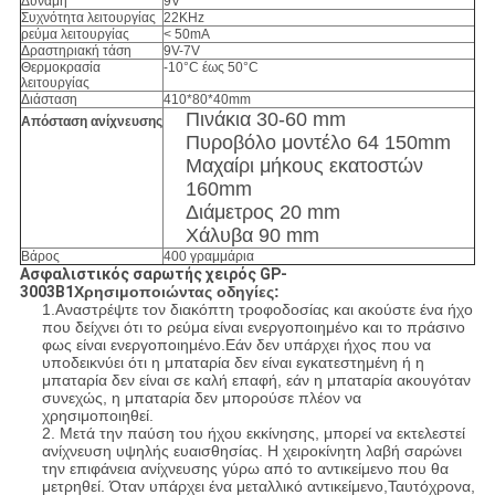
Δύναμη
9V
Συχνότητα λειτουργίας
22KHz
ρεύμα λειτουργίας
< 50mA
Δραστηριακή τάση
9V-7V
Θερμοκρασία
-10°C έως 50°C
λειτουργίας
Διάσταση
410*80*40mm
Πινάκια 30-60 mm
Απόσταση ανίχνευσης
Πυροβόλο μοντέλο 64 150mm
Μαχαίρι μήκους εκατοστών
160mm
Διάμετρος 20 mm
Χάλυβα 90 mm
Βάρος
400 γραμμάρια
Ασφαλιστικός σαρωτής χειρός GP-
3003B1
Χρησιμοποιώντας οδηγίες:
1.Αναστρέψτε τον διακόπτη τροφοδοσίας και ακούστε ένα ήχο
που δείχνει ότι το ρεύμα είναι ενεργοποιημένο και το πράσινο
φως είναι ενεργοποιημένο.Εάν δεν υπάρχει ήχος που να
υποδεικνύει ότι η μπαταρία δεν είναι εγκατεστημένη ή η
μπαταρία δεν είναι σε καλή επαφή, εάν η μπαταρία ακουγόταν
συνεχώς, η μπαταρία δεν μπορούσε πλέον να
χρησιμοποιηθεί.
2. Μετά την παύση του ήχου εκκίνησης, μπορεί να εκτελεστεί
ανίχνευση υψηλής ευαισθησίας. Η χειροκίνητη λαβή σαρώνει
την επιφάνεια ανίχνευσης γύρω από το αντικείμενο που θα
μετρηθεί. Όταν υπάρχει ένα μεταλλικό αντικείμενο,Ταυτόχρονα,