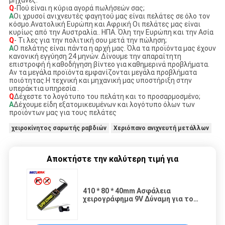
Q
-Πού είναι η κύρια αγορά πωλήσεών σας;
Α
Οι χρυσοί ανιχνευτές φαγητού μας είναι πελάτες σε όλο τον
κόσμο.Ανατολική Ευρώπη και Αφρική Οι πελάτες μας είναι
κυρίως από την Αυστραλία.. ΗΠΑ. Όλη την Ευρώπη και την Ασία
Q
- Τι λες για την πολιτική σου μετά την πώληση;
Α
Ο πελάτης είναι πάντα η αρχή μας. Όλα τα προϊόντα μας έχουν
κανονική εγγύηση 24 μηνών. Δίνουμε την απαραίτητη
επιστροφή ή καθοδήγηση βίντεο για καθημερινά προβλήματα.
Αν τα μεγάλα προϊόντα εμφανίζονται μεγάλα προβλήματα
ποιότητας.Η τεχνική και μηχανική μας υποστήριξη στην
υπεράκτια υπηρεσία .
Q
Δέχεστε το λογότυπο του πελάτη και το προσαρμοσμένο;
Α
Δέχουμε είδη εξατομικευμένων και λογότυπο όλων των
προϊόντων μας για τους πελάτες
χειροκίνητος σαρωτής ραβδιών
Χεριόπανο ανιχνευτή μετάλλων
Αποκτήστε την καλύτερη τιμή για
410 * 80 * 40mm Ασφάλεια
χειρογράφημα 9V Δύναμη για το
σταθμό του αεροδρομίου GP-
3003B1