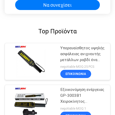
Να συνεχίσει
Top Προϊόντα
Υπερευαίσθητος υψηλής
ασφάλειας ανιχνευτής
μετάλλων ραβδί ένα
κουμπί λειτουργία
negotiable MOQ:25 PCS
χειροκίνητος
ΕΠΙΚΟΙΝΩΝΊΑ
ανιχνευτής μετάλλων
για το εκπαιδευτικό
σύστημα
Εξοικονόμηση ενέργειας
GP-3003B1
Χειροκίνητος
ανιχνευτής μετάλλων
negotiable MOQ:1
για έλεγχο ασφαλείας