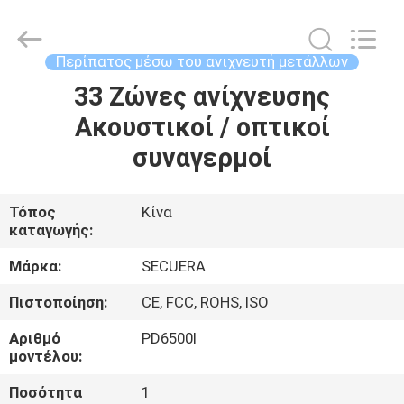
SECUERA
TECHNOLOGY
CO.,LTD.
All
Rights
Περίπατος μέσω του ανιχνευτή μετάλλων
Reserved.
Developed
33 Ζώνες ανίχνευσης
ΣΠΊΤΙ
by
ECER
Ακουστικοί / οπτικοί
ΠΡΟΪΌΝΤΑ
συναγερμοί
ΠΕΡΊΠΟΥ
Τόπος
Κίνα
καταγωγής:
ΕΜΕΊΣ
Μάρκα:
SECUERA
ΓΎΡΟΣ
Πιστοποίηση:
CE, FCC, ROHS, ISO
ΕΡΓΟΣΤΑΣΊΩΝ
Αριθμό
PD6500I
μοντέλου:
ΠΟΙΟΤΙΚΌΣ
Ποσότητα
1