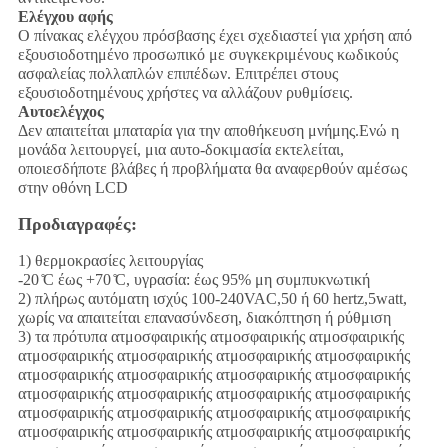
Ελέγχου αφής
Ο πίνακας ελέγχου πρόσβασης έχει σχεδιαστεί για χρήση από
εξουσιοδοτημένο προσωπικό με συγκεκριμένους κωδικούς
ασφαλείας πολλαπλών επιπέδων. Επιτρέπει στους
εξουσιοδοτημένους χρήστες να αλλάζουν ρυθμίσεις.
Αυτοελέγχος
Δεν απαιτείται μπαταρία για την αποθήκευση μνήμης.Ενώ η
μονάδα λειτουργεί, μια αυτο-δοκιμασία εκτελείται,
οποιεσδήποτε βλάβες ή προβλήματα θα αναφερθούν αμέσως
στην οθόνη LCD
Προδιαγραφές:
1) θερμοκρασίες λειτουργίας
-20 ̊C έως +70 ̊C, υγρασία: έως 95% μη συμπυκνωτική
2) πλήρως αυτόματη ισχύς 100-240VAC,50 ή 60 hertz,5watt,
χωρίς να απαιτείται επανασύνδεση, διακόπτηση ή ρύθμιση
3) τα πρότυπα ατμοσφαιρικής ατμοσφαιρικής ατμοσφαιρικής
ατμοσφαιρικής ατμοσφαιρικής ατμοσφαιρικής ατμοσφαιρικής
ατμοσφαιρικής ατμοσφαιρικής ατμοσφαιρικής ατμοσφαιρικής
ατμοσφαιρικής ατμοσφαιρικής ατμοσφαιρικής ατμοσφαιρικής
ατμοσφαιρικής ατμοσφαιρικής ατμοσφαιρικής ατμοσφαιρικής
ατμοσφαιρικής ατμοσφαιρικής ατμοσφαιρικής ατμοσφαιρικής