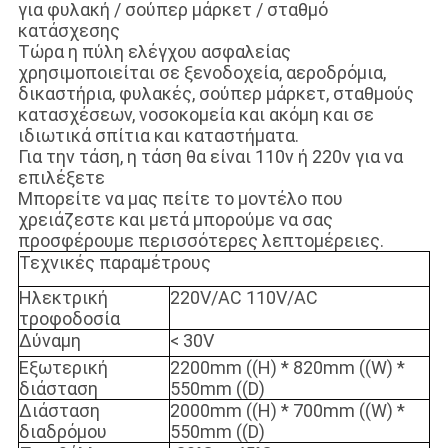
για φυλακή / σούπερ μάρκετ / σταθμό
κατάσχεσης
Τώρα η πύλη ελέγχου ασφαλείας
χρησιμοποιείται σε ξενοδοχεία, αεροδρόμια,
δικαστήρια, φυλακές, σούπερ μάρκετ, σταθμούς
κατασχέσεων, νοσοκομεία και ακόμη και σε
ιδιωτικά σπίτια και καταστήματα.
Για την τάση, η τάση θα είναι 110v ή 220v για να
επιλέξετε
Μπορείτε να μας πείτε το μοντέλο που
χρειάζεστε και μετά μπορούμε να σας
προσφέρουμε περισσότερες λεπτομέρειες.
Τεχνικές παραμέτρους
Ηλεκτρική
220V/AC 110V/AC
τροφοδοσία
Δύναμη
< 30V
Εξωτερική
2200mm ((H) * 820mm ((W) *
διάσταση
550mm ((D)
Διάσταση
2000mm ((H) * 700mm ((W) *
διαδρόμου
550mm ((D)