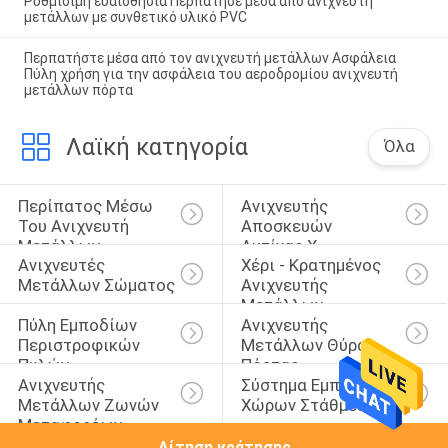
Ρυθμίσιμη ευαισθησία Περπάτησε μέσα από ανιχνευτή
μετάλλων με συνθετικό υλικό PVC
Περπατήστε μέσα από τον ανιχνευτή μετάλλων Ασφάλεια
Πύλη χρήση για την ασφάλεια του αεροδρομίου ανιχνευτή
μετάλλων πόρτα
Λαϊκή κατηγορία
Όλα
Περίπατος Μέσω 
Ανιχνευτής 
Του Ανιχνευτή 
Αποσκευών 
Μετάλλων
Ακτίνας X
Ανιχνευτές 
Χέρι - Κρατημένος 
Μετάλλων Σώματος
Ανιχνευτής 
Μετάλλων
Πύλη Εμποδίων 
Ανιχνευτής 
Περιστροφικών 
Μετάλλων Θύρας 
Πυλών
Πόρτας
Ανιχνευτής 
Σύστημα Εμποδίων 
Μετάλλων Ζωνών 
Χώρων Στάθμευσης
Μεταφορέων
Αίτηση κράτησης