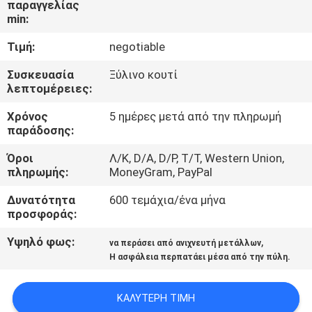
παραγγελίας
ΈΛΕΓΧΟΣ
min:
Τιμή:
negotiable
ΜΑΣ
ΕΛΆΤΕ
Συσκευασία
Ξύλινο κουτί
λεπτομέρειες:
ΣΕ
Χρόνος
5 ημέρες μετά από την πληρωμή
ΕΠΑΦΉ
παράδοσης:
ΜΕ
Όροι
Λ/Κ, D/A, D/P, T/T, Western Union,
πληρωμής:
MoneyGram, PayPal
ΖΗΤΉΣΤΕ
Δυνατότητα
600 τεμάχια/ένα μήνα
ΈΝΑ
προσφοράς:
ΑΠΌΣΠΑΣΜΑ
Υψηλό φως:
,
να περάσει από ανιχνευτή μετάλλων
Η ασφάλεια περπατάει μέσα από την πύλη.
SITEMAP
ΚΑΛΎΤΕΡΗ ΤΙΜΉ