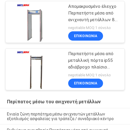
Απομακρυσμένο έλεγχο
Περπατήστε μέσα από
ανιχνευτή μετάλλων 8
ζώνες με κάμερα CCTV
negotiable MOQ:1 σύνολο
220V / AC
ΕΠΙΚΟΙΝΩΝΊΑ
Περπατήστε μέσα από
μεταλλική πόρτα ip55
αδιάβροχο πλαίσιο
ανιχνευτής πύλη
negotiable MOQ:1 σύνολο
ασφαλείας
ΕΠΙΚΟΙΝΩΝΊΑ
Περίπατος μέσω του ανιχνευτή μετάλλων
Ενιαία ζώνη περπάτημα μέσω ανιχνευτών μετάλλων
εξοπλισμός ασφαλείας για τράπεζα / συνεδριακό κέντρο