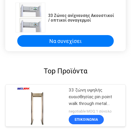
33 Ζώνες ανίχνευσης Ακουστικοί
/ οπτικοί συναγερμοί
Να συνεχίσει
Top Προϊόντα
33 ζώνη υψηλής
ευαισθησίας pin point
walk through metal
detector PD6500i για
negotiable MOQ:1 σύνολο
έλεγχο ασφαλείας
ΕΠΙΚΟΙΝΩΝΊΑ