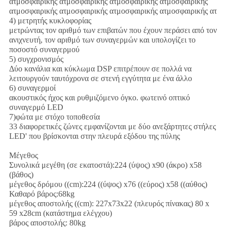
ατμοσφαιρικής ατμοσφαιρικής ατμοσφαιρικής ατμοσφαιρικής
ατμοσφαιρικής ατμοσφαιρικής ατμοσφαιρικής ατμοσφαιρικής ατ
4) μετρητής κυκλοφορίας
μετρώντας τον αριθμό των επιβατών που έχουν περάσει από τον
ανιχνευτή, τον αριθμό των συναγερμών και υπολογίζει το
ποσοστό συναγερμού
5) συγχρονισμός
Δύο κανάλια και κύκλωμα DSP επιτρέπουν σε πολλά να
λειτουργούν ταυτόχρονα σε στενή εγγύτητα με ένα άλλο
6) συναγερμοί
ακουστικός ήχος και ρυθμιζόμενο όγκο. φωτεινό οπτικό
συναγερμό LED
7)φώτα με στόχο τοποθεσία
33 διαφορετικές ζώνες εμφανίζονται με δύο ανεξάρτητες στήλες
LED' που βρίσκονται στην πλευρά εξόδου της πύλης
Μέγεθος
Συνολικά μεγέθη (σε εκατοστά):224 (ύψος) x90 (άκρο) x58
(βάθος)
μέγεθος δρόμου ((cm):224 ((ύψος) x76 ((εύρος) x58 ((αύθος)
Καθαρό βάρος:68kg
μέγεθος αποστολής ((cm): 227x73x22 (πλευρός πίνακας) 80 x
59 x28cm (κατάστημα ελέγχου)
βάρος αποστολής: 80kg