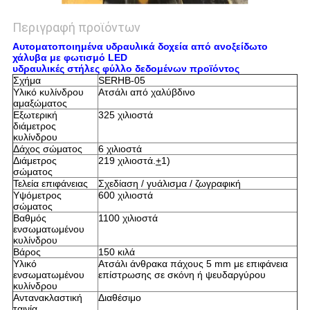
Περιγραφή προϊόντων
Αυτοματοποιημένα υδραυλικά δοχεία από ανοξείδωτο
χάλυβα με φωτισμό LED
υδραυλικές στήλες φύλλο δεδομένων προϊόντος
Σχήμα
SERHB-05
Υλικό κυλίνδρου
Ατσάλι από χαλύβδινο
αμαξώματος
Εξωτερική
325 χιλιοστά
διάμετρος
κυλίνδρου
Δάχος σώματος
6 χιλιοστά
Διάμετρος
219 χιλιοστά.
+
1)
σώματος
Τελεία επιφάνειας
Σχεδίαση / γυάλισμα / ζωγραφική
Υψόμετρος
600 χιλιοστά
σώματος
Βαθμός
1100 χιλιοστά
ενσωματωμένου
κυλίνδρου
Βάρος
150 κιλά
Υλικό
Ατσάλι άνθρακα πάχους 5 mm με επιφάνεια
ενσωματωμένου
επίστρωσης σε σκόνη ή ψευδαργύρου
κυλίνδρου
Αντανακλαστική
Διαθέσιμο
ταινία