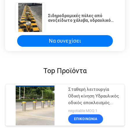
Σιδηροδρομικές πύλες από
ανοξείδωτο χάλυβα, υδραυλικός
οδικός αποκλειστής, ρυθμιστής
μεταβλητής συχνότητας με φως
LED
Να συνεχίσει
Top Προϊόντα
Σταθερή λειτουργία
Οδική κίνηση Υδραυλικός
οδικός αποκλεισμός
Στήλη ανύψωσης
negotiable MOQ:1
Ρυθμίσιμος χρόνος
ΕΠΙΚΟΙΝΩΝΊΑ
ανόδου