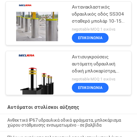
Αντανακλαστικός
υδραυλικός οδός SS304
σταθερό μπολάρ 10-15
χρόνια διάρκεια ζωής
negotiable MOQ:1 εικόνα
ΕΠΙΚΟΙΝΩΝΊΑ
Αντισυγκρούσεις
αυτόματη υδραυλική
οδική μπλοκαρίστρα,
ηλεκτρικά ανασυρόμενα
negotiable MOQ:1 εικόνα
ανεβαίνοντα δοκάρια
ΕΠΙΚΟΙΝΩΝΊΑ
Αυτόματοι στυλίσκοι αύξησης
Ανθεκτικό IP67 υδραυλικά οδικά φράγματα, μπλοκάρισμα
χώρου στάθμευσης ενσωματωμένο - σε βαλβίδα