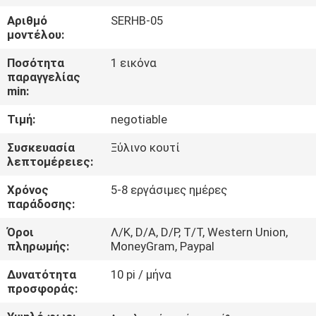
ΈΛΕΓΧΟΣ
Αριθμό
SERHB-05
μοντέλου:
ΜΑΣ
Ποσότητα
1 εικόνα
ΕΛΆΤΕ
παραγγελίας
min:
ΣΕ
Τιμή:
negotiable
ΕΠΑΦΉ
ΜΕ
Συσκευασία
Ξύλινο κουτί
λεπτομέρειες:
Χρόνος
5-8 εργάσιμες ημέρες
ΖΗΤΉΣΤΕ
παράδοσης:
ΈΝΑ
Όροι
Λ/Κ, D/A, D/P, T/T, Western Union,
ΑΠΌΣΠΑΣΜΑ
πληρωμής:
MoneyGram, Paypal
Δυνατότητα
10 pi / μήνα
SITEMAP
προσφοράς: