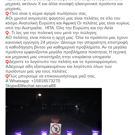
μηχανές ακτίνων Χ και άλλα συναφή ηλεκτρονικά προϊόντα και
μηχανές.
Q
-Πού είναι η κύρια αγορά πωλήσεών σας;
Α
Οι χρυσοί ανιχνευτές φαγητού μας είναι πελάτες σε όλο τον
κόσμο.Ανατολική Ευρώπη και Αφρική Οι πελάτες μας είναι κυρίως
από την Αυστραλία.. ΗΠΑ. Όλη την Ευρώπη και την Ασία
Q
- Τι λες για την πολιτική σου μετά την πώληση;
Α
Ο πελάτης είναι πάντα η αρχή μας. Όλα τα προϊόντα μας έχουν
κανονική εγγύηση 24 μηνών. Δίνουμε την απαραίτητη επιστροφή
ή καθοδήγηση βίντεο για καθημερινά προβλήματα. Αν τα μεγάλα
προϊόντα εμφανίζονται μεγάλα προβλήματα ποιότητας.Η τεχνική
και μηχανική μας υποστήριξη στην υπεράκτια υπηρεσία .
Q
Δέχεστε το λογότυπο του πελάτη και το προσαρμοσμένο;
Α
Δέχουμε είδη εξατομικευμένων και λογότυπο όλων των
προϊόντων μας για τους πελάτες
Q
Πώς μπορούμε να επικοινωνήσουμε μαζί σας;
Α
:Whatsapp: +15818573270
Skype&Wechat:secuera88