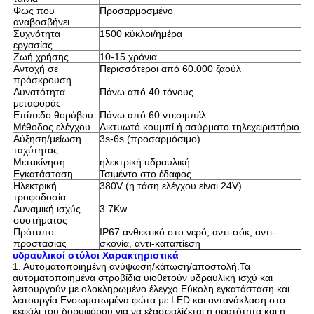
Φως που
Προσαρμοσμένο
αναβοσβήνει
Συχνότητα
1500 κύκλοι/ημέρα
εργασίας
Ζωή χρήσης
10-15 χρόνια
Αντοχή σε
Περισσότεροι από 60.000 ζαούλ
πρόσκρουση
Δυνατότητα
Πάνω από 40 τόνους
μεταφοράς
Επίπεδο θορύβου
Πάνω από 60 ντεσιμπέλ
Μέθοδος ελέγχου
Δικτυωτό κουμπί ή ασύρματο τηλεχειριστήριο
Αύξηση/μείωση
3s-6s (προσαρμόσιμο)
ταχύτητας
Μετακίνηση
ηλεκτρική υδραυλική
Εγκατάσταση
Τσιμέντο στο έδαφος
Ηλεκτρική
380V (η τάση ελέγχου είναι 24V)
τροφοδοσία
Δυναμική ισχύς
3.7Kw
συστήματος
Πρότυπο
IP67 ανθεκτικό στο νερό, αντι-σόκ, αντι-
προστασίας
σκονία, αντι-καταπίεση
υδραυλικοί στύλοι Χαρακτηριστικά
1. Αυτοματοποιημένη ανύψωση/κάτωση/αποστολή.Τα
αυτοματοποιημένα στροβίδια υιοθετούν υδραυλική ισχύ και
λειτουργούν με ολοκληρωμένο έλεγχο.Εύκολη εγκατάσταση και
λειτουργία.Ενσωματωμένα φώτα με LED και αντανάκλαση στο
κεφάλι του δορυφόρου για να εξασφαλίζεται η ορατότητα και η