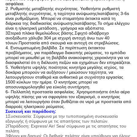
ασφάλεια.
2. Ρυθμιστής μεταβλητής συχνότητας. Υιοθετήστε ρυθμιστή
μεταβλητής συχνότητας, η ταχύτητα ανύψωσης/κατάβασης 3-6s
είναι ρυθμιζόμενη. Μπορεί να σταματήσει έκτακτα κατά τη
διάρκεια της διαδικασίας ανύψωσης/κατάβασης.Το σήμα ελέγχου
είναι η ηλεκτρική μετάδοση., γρήγορα και αξιόπιστα.
3Στερεά πλάκα θεμελιώδους βάσης.Σφιχτό αδιάβροχο
ανοξείδωτο χάλυβα 304 με ισχυρή αντοχή άνω των 40
τόνων.Προστασία από σκουριά και αντοχή σε στρεβλώσεις.
4. Ενσωματωμένη βαλβίδα. Σε περίπτωση έκτακτου
προβλήματος, για παράδειγμα διακοπής ρεύματος, το εμπόδιο
μπορεί να μειωθεί με τη βαλβίδα ανακούφισης χειροκίνητα για να
διασφαλιστεί ότι η διέλευση πεζών και οχημάτων δεν επηρεάζεται.
5. Υιοθετήστε υψηλής ποιότητας κινητήρα μεγάλης ισχύος, τα
δοκάρια μπορούν να αυξήσουν / μειώσουν ταχύτητα, να
λειτουργήσουν σταθερά και ανθεκτικά με συχνότητα εργασίας
1500 κύκλων την ημέρα. Ο κινητήρας μπορεί να
αποσυναρμολογηθεί για εύκολη συντήρηση.
6- Πολλαπλή προστασία ασφαλείας. Χρησιμοποιήστε όπλο αέρα
υψηλής πίεσης για να σφραγίσει τον εξαερισμό, ο κινητήρας
μπορεί να λειτουργήσει όταν βυθίζεται σε νερό με προστασία από
διαρροές ηλεκτρικού ρεύματος.
Συσκευή και παράδοση:
1Συσκευασία: Σύμφωνα με την τυποποιημένη συσκευασία
εξαγωγής ή σύμφωνα με τις απαιτήσεις των πελατών.
2Παράδοση: Express/ Air/ Sea/ σύμφωνα με τις απαιτήσεις του
πελάτη
3Φόροι και δασμοί: Οι διεθνείς πελάτες είναι υπεύθυνοι για όλους