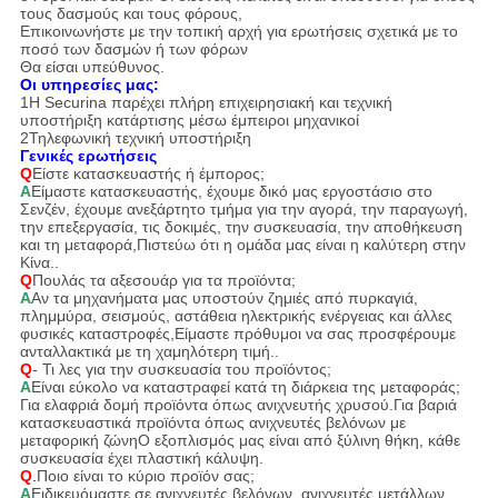
τους δασμούς και τους φόρους,
Επικοινωνήστε με την τοπική αρχή για ερωτήσεις σχετικά με το
ποσό των δασμών ή των φόρων
Θα είσαι υπεύθυνος.
Οι υπηρεσίες μας:
1Η Securina παρέχει πλήρη επιχειρησιακή και τεχνική
υποστήριξη κατάρτισης μέσω
έμπειροι μηχανικοί
2Τηλεφωνική τεχνική υποστήριξη
Γενικές ερωτήσεις
Q
Είστε κατασκευαστής ή έμπορος;
Α
Είμαστε κατασκευαστής, έχουμε δικό μας εργοστάσιο στο
Σενζέν, έχουμε ανεξάρτητο τμήμα για την αγορά, την παραγωγή,
την επεξεργασία, τις δοκιμές, την συσκευασία, την αποθήκευση
και τη μεταφορά,Πιστεύω ότι η ομάδα μας είναι η καλύτερη στην
Κίνα..
Q
Πουλάς τα αξεσουάρ για τα προϊόντα;
Α
Αν τα μηχανήματα μας υποστούν ζημιές από πυρκαγιά,
πλημμύρα, σεισμούς, αστάθεια ηλεκτρικής ενέργειας και άλλες
φυσικές καταστροφές,Είμαστε πρόθυμοι να σας προσφέρουμε
ανταλλακτικά με τη χαμηλότερη τιμή..
Q
- Τι λες για την συσκευασία του προϊόντος;
Α
Είναι εύκολο να καταστραφεί κατά τη διάρκεια της μεταφοράς;
Για ελαφριά δομή προϊόντα όπως ανιχνευτής χρυσού.Για βαριά
κατασκευαστικά προϊόντα όπως ανιχνευτές βελόνων με
μεταφορική ζώνηΟ εξοπλισμός μας είναι από ξύλινη θήκη, κάθε
συσκευασία έχει πλαστική κάλυψη.
Q
.
Ποιο είναι το κύριο προϊόν σας;
Α
Ειδικευόμαστε σε ανιχνευτές βελόνων, ανιχνευτές μετάλλων,