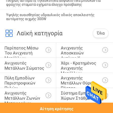
Πλήρως αυτόματα τηλεσκοπικά ασφαλιστικά μπουλάντια
φράχτης σταματά οχήματα έλεγχο πρόσβασης
Υψηλής ευαισθησίας υδραυλικός οδικός αποκλειστής
αυτόματης αιχμής 300W
Λαϊκή κατηγορία
Όλα
Περίπατος Μέσω 
Ανιχνευτής 
Του Ανιχνευτή 
Αποσκευών 
Μετάλλων
Ακτίνας X
Ανιχνευτές 
Χέρι - Κρατημένος 
Μετάλλων Σώματος
Ανιχνευτής 
Μετάλλων
Πύλη Εμποδίων 
Ανιχνευτής 
Περιστροφικών 
Μετάλλων Θύρας 
Πυλών
Πόρτας
Ανιχνευτής 
Σύστημα Εμποδίων 
Μετάλλων Ζωνών 
Χώρων Στάθμευσης
Μεταφορέων
Αίτηση κράτησης