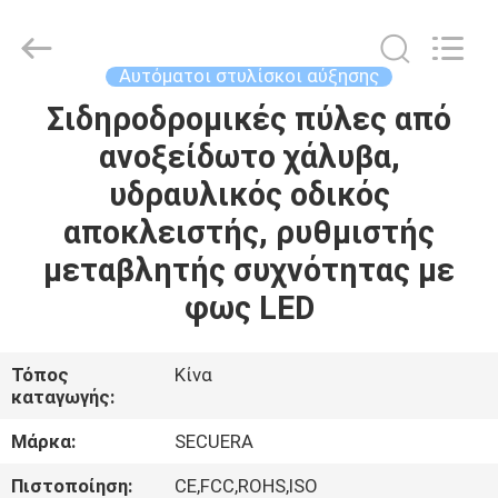
TECHNOLOGY
CO.,LTD.
All
Rights
Reserved.
Αυτόματοι στυλίσκοι αύξησης
Developed
by
Σιδηροδρομικές πύλες από
ΣΠΊΤΙ
ECER
ανοξείδωτο χάλυβα,
ΠΡΟΪΌΝΤΑ
υδραυλικός οδικός
αποκλειστής, ρυθμιστής
ΠΕΡΊΠΟΥ
μεταβλητής συχνότητας με
ΕΜΕΊΣ
φως LED
ΓΎΡΟΣ
Τόπος
Κίνα
καταγωγής:
ΕΡΓΟΣΤΑΣΊΩΝ
Μάρκα:
SECUERA
ΠΟΙΟΤΙΚΌΣ
Πιστοποίηση:
CE,FCC,ROHS,ISO