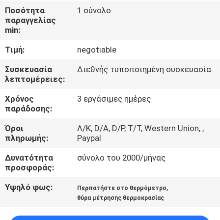
ΈΛΕΓΧΟΣ
Ποσότητα
1 σύνολο
παραγγελίας
min:
ΜΑΣ
Τιμή:
negotiable
ΕΛΆΤΕ
ΣΕ
Συσκευασία
Διεθνής τυποποιημένη συσκευασία
λεπτομέρειες:
ΕΠΑΦΉ
Χρόνος
3 εργάσιμες ημέρες
ΜΕ
παράδοσης:
Όροι
Λ/Κ, D/A, D/P, T/T, Western Union, ,
ΖΗΤΉΣΤΕ
πληρωμής:
Paypal
ΈΝΑ
Δυνατότητα
σύνολο του 2000/μήνας
ΑΠΌΣΠΑΣΜΑ
προσφοράς:
Υψηλό φως:
,
Περπατήστε στο θερμόμετρο
SITEMAP
θύρα μέτρησης θερμοκρασίας