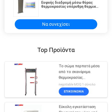
Ευφυής διαδρομή μέσω θύρας
θερμοκρασίας υπέρυθρη θερμική
σάρωση ρυθμιζόμενη ευαισθησία
Να συνεχίσει
Top Προϊόντα
Το σώμα περπατά μέσα
από το σκανάρεμα
θερμοκρασίας
ανιχνευτής υπέρυθρου
negotiable MOQ:1 σύνολο
πυρετού
ΕΠΙΚΟΙΝΩΝΊΑ
τηλεχειριστήριο
Εύκολη εγκατάσταση