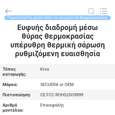
TECHNOLOGY
CO.,LTD.
All
Rights
Reserved.
Περπατήστε μέσα από το ανιχνευτή θερμοκρασίας
Developed
by
ECER
Ευφυής διαδρομή μέσω
ΣΠΊΤΙ
θύρας θερμοκρασίας
ΠΡΟΪΌΝΤΑ
υπέρυθρη θερμική σάρωση
ρυθμιζόμενη ευαισθησία
ΠΕΡΊΠΟΥ
ΕΜΕΊΣ
Τόπος
Κίνα
καταγωγής:
ΓΎΡΟΣ
Μάρκα:
SECUERA or OEM
ΕΡΓΟΣΤΑΣΊΩΝ
Πιστοποίηση:
CE.FCC.ROHS,ISO9999
Αριθμό
Επικεφαλής
ΠΟΙΟΤΙΚΌΣ
μοντέλου: