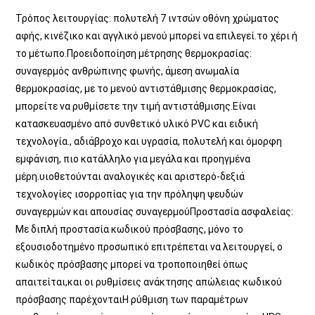
Τρόπος λειτουργίας: πολυτελή 7 ιντσών οθόνη χρώματος 
αφής, κινέζικο και αγγλικό μενού μπορεί να επιλεγεί.
το χέρι ή 
το μέτωπο.
Προειδοποίηση μέτρησης θερμοκρασίας: 
συναγερμός ανθρώπινης φωνής, άμεση ανωμαλία 
θερμοκρασίας, με το μενού αντιστάθμισης θερμοκρασίας, 
μπορείτε να ρυθμίσετε την τιμή αντιστάθμισης.Είναι 
κατασκευασμένο από συνθετικό υλικό PVC και ειδική 
τεχνολογία., αδιάβροχο και υγρασία, πολυτελή και όμορφη 
εμφάνιση, πιο κατάλληλο για μεγάλα και προηγμένα 
μέρη.υιοθετούνται αναλογικές και αριστερό-δεξιά 
τεχνολογίες ισορροπίας για την πρόληψη ψευδών 
συναγερμών και απουσίας συναγερμούΠροστασία ασφαλείας: 
Με διπλή προστασία κωδικού πρόσβασης, μόνο το 
εξουσιοδοτημένο προσωπικό επιτρέπεται να λειτουργεί, ο 
κωδικός πρόσβασης μπορεί να τροποποιηθεί όπως 
απαιτείται,και οι ρυθμίσεις ανάκτησης απώλειας κωδικού 
πρόσβασης παρέχονταιΗ ρύθμιση των παραμέτρων 