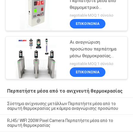
Περπατήστε μέσα από
θερμομετρικό
ανθρώπινο σώμα
negotiable MOQ:1 σύνολο
υπέρυθρο θερμικό κουτί
ΕΠΙΚΟΙΝΩΝΊΑ
Αι αναγνώριση
προσώπου περπάτημα
μέσω θερμοκρασίας
σαρωτή υπέρυθρου
negotiable MOQ:1 σύνολο
θερμόμετρο ψηφιακό
ΕΠΙΚΟΙΝΩΝΊΑ
Περπατήστε μέσα από το ανιχνευτή θερμοκρασίας
Σύστημα ανίχνευσης μετάλλων Περπατήστε μέσα από το
σαρωτή θερμοκρασίας με κάμερα αναγνώρισης προσώπου
RJ45/ WIFI 200W Pixel Camera Περπατήστε μέσα από το
σαρωτή θερμοκρασίας