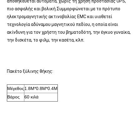
αποθηκεύεται αυτόματα, χωρίς τη χρήση προστασίας UPS, 
πιο ασφαλής και βολική.Συμμορφώνεται με το πρότυπο 
ηλεκτρομαγνητικής ακτινοβολίας EMC και υιοθετεί 
τεχνολογία αδύναμου μαγνητικού πεδίου, η οποία είναι 
ακίνδυνη για τον χρήστη του βηματοδότη, την έγκυο γυναίκα, 
την δισκέτα, το φιλμ, την κασέτα, κλπ.
Πακέτο ξύλινης θήκης:
Μέγεθος
1.8M*0.8M*0.4M
Βάρος
60 κιλά