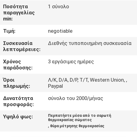
ΈΛΕΓΧΟΣ
Ποσότητα
1 σύνολο
παραγγελίας
min:
ΜΑΣ
Τιμή:
negotiable
ΕΛΆΤΕ
ΣΕ
Συσκευασία
Διεθνής τυποποιημένη συσκευασία
λεπτομέρειες:
ΕΠΑΦΉ
Χρόνος
3 εργάσιμες ημέρες
ΜΕ
παράδοσης:
Όροι
Λ/Κ, D/A, D/P, T/T, Western Union, ,
ΖΗΤΉΣΤΕ
πληρωμής:
Paypal
ΈΝΑ
Δυνατότητα
σύνολο του 2000/μήνας
ΑΠΌΣΠΑΣΜΑ
προσφοράς:
Υψηλό φως:
Περπατήστε μέσα από το σαρωτή
θερμοκρασίας σώματος
SITEMAP
,
θύρα μέτρησης θερμοκρασίας