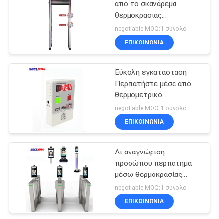
από το σκανάρεμα
θερμοκρασίας
ανιχνευτής υπέρυθρου
negotiable MOQ:1 σύνολο
πυρετού
ΕΠΙΚΟΙΝΩΝΊΑ
τηλεχειριστήριο
Εύκολη εγκατάσταση
Περπατήστε μέσα από
θερμομετρικό
ανθρώπινο σώμα
negotiable MOQ:1 σύνολο
υπέρυθρο θερμικό κουτί
ΕΠΙΚΟΙΝΩΝΊΑ
Αι αναγνώριση
προσώπου περπάτημα
μέσω θερμοκρασίας
σαρωτή υπέρυθρου
negotiable MOQ:1 σύνολο
θερμόμετρο ψηφιακό
ΕΠΙΚΟΙΝΩΝΊΑ