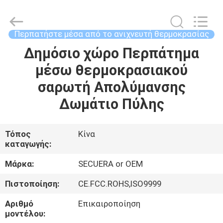
TECHNOLOGY
CO.,LTD.
All
Rights
Reserved.
Περπατήστε μέσα από το ανιχνευτή θερμοκρασίας
Developed
by
ECER
Δημόσιο χώρο Περπάτημα
ΣΠΊΤΙ
μέσω θερμοκρασιακού
ΠΡΟΪΌΝΤΑ
σαρωτή Απολύμανσης
Δωμάτιο Πύλης
ΠΕΡΊΠΟΥ
ΕΜΕΊΣ
Τόπος
Κίνα
καταγωγής:
ΓΎΡΟΣ
Μάρκα:
SECUERA or OEM
ΕΡΓΟΣΤΑΣΊΩΝ
Πιστοποίηση:
CE.FCC.ROHS,ISO9999
Αριθμό
Επικαιροποίηση
ΠΟΙΟΤΙΚΌΣ
μοντέλου: