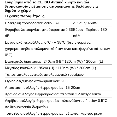
Εγκρίθηκε από το CE ISO Αντιϊκό κινητό κανάλι
θερμοκρασίας μέτρησης απολύμανσης θαλάμου για
δημόσιο χώρο
Τεχνικές παραμέτρους
Ηλεκτρική τροφοδοσία: 220V / AC
Δύναμη: 450W
Θόρυβος λειτουργίας: μικρότερος από 36
Βάρος: Περίπου 180
dB
κιλά
Εργασιακό περιβάλλον: 0°C - + 35°C (δεν μπορεί να
χρησιμοποιηθεί απολυμαντικό όταν είναι κατεψυγμένο κάτω των
0°C)
Εξωτερικές διαστάσεις: 240cm (H) * 120cm (W) * 200cm (L)
Μέγεθος καναλιού: 195cm (H) * 110cm (W) * 200cm (L)
Τύπος απολυμαντικού: απολυμαντικό τροφίμων
Όγκος δεξαμενής απολυμαντικού: 20 L
Απόσταση συλλογής θερμοκρασίας: 15-20cm
Χρόνος συλλογής θερμοκρασίας: περίπου 2 δευτερόλεπτα
Ακρίβεια συλλογής θερμοκρασίας: πλεονάζοντας ή μείον 0,5°C
σε θερμοκρασία δωματίου
Τοποθεσία συλλογής θερμοκρασίας: μέτωπο, καρπός μέσα