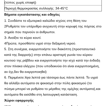
(τύπος χωρίς επαφή)
Περιοχή θερμοκρασίας συλλογής: 34-45°C
Βήματα εγκατάστασης και οδηγίες
1. Συνδέστε το εξωτερικό καλώδιο ισχύος στη θέση του
2Ρυθμίστε τον υπέρυθρο ανιχνευτή στην κορυφή της πόρτας στο
σημείο που περνούν οι άνθρωποι.
3- Ανοίξτε το κύριο κουτί.
4Πρώτα, προσθέστε υγρό στην δεξαμενή νερού.
5. Στη συνέχεια, ενεργοποιήστε τον διακόπτη (προστατευτικό
κατά της διαρροής) στην επάνω αριστερή γωνία του κύριου
κουτιού της ράβδου και ενεργοποιήστε την ισχύ κατά την ένδειξη
στον πίνακα ελέγχου (που υποδεικνύει ότι είναι ενεργοποιημένη,
αν όχι,δεν θα ενεργοποιηθεί)
6. Περιμένετε λίγα λεπτά για τέσσερα έως πέντε λεπτά. Το υγρό
θα αλλάξει αυτόματα σε ψεκασμό στην πύλη ψεκασμού (το
πύσμα μπορεί να ρυθμίσει το μέγεθος της ομίχλης αυτόματα),και
αυτόματα θα εισέλθει στη λειτουργική κατάσταση.
Χώροι εφαρμογής